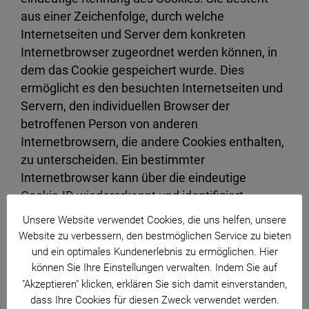
aus einer Zeichenfolge, durch welche
Internetseiten und Server dem konkreten
Internetbrowser zugeordnet werden können, in
dem das Cookie gespeichert wurde. Dies
ermöglicht es den besuchten Internetseiten und
Servern, den individuellen Browser der
betroffenen Person von anderen
Internetbrowsern, die andere Cookies enthalten,
zu unterscheiden. Ein bestimmter
Internetbrowser kann über die eindeutige
Cookie-ID wiedererkannt und identifiziert
werden.
Unsere Website verwendet Cookies, die uns helfen, unsere
Website zu verbessern, den bestmöglichen Service zu bieten
Durch den Einsatz von Cookies kann die
und ein optimales Kundenerlebnis zu ermöglichen. Hier
Severinus Apotheke, Catharina Brüser e.K. den
können Sie Ihre Einstellungen verwalten. Indem Sie auf
"Akzeptieren" klicken, erklären Sie sich damit einverstanden,
Nutzern dieser Internetseite nutzerfreundlichere
dass Ihre Cookies für diesen Zweck verwendet werden.
Services bereitstellen, die ohne die Cookie-