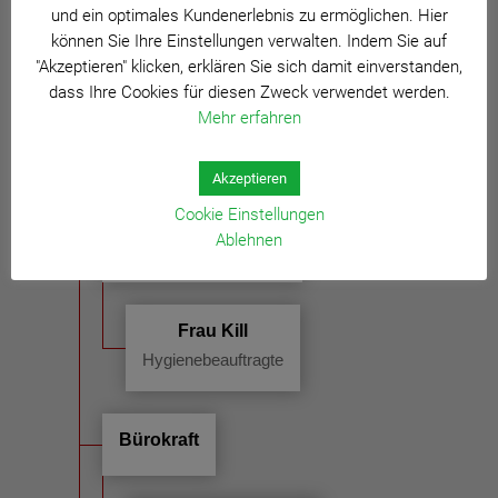
und ein optimales Kundenerlebnis zu ermöglichen. Hier
Frau Müller
können Sie Ihre Einstellungen verwalten. Indem Sie auf
PKA
"Akzeptieren" klicken, erklären Sie sich damit einverstanden,
dass Ihre Cookies für diesen Zweck verwendet werden.
Mehr erfahren
Frau Ising
PKA, Botendienst
Akzeptieren
Cookie Einstellungen
Ablehnen
Hygienebeauftragte
Frau Kill
Hygienebeauftragte
Bürokraft